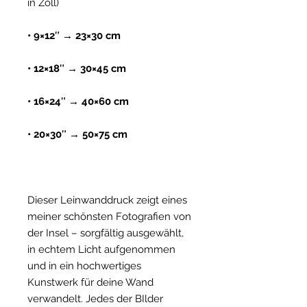
in Zoll)
• 9×12″ → 23×30 cm
• 12×18″ → 30×45 cm
• 16×24″ → 40×60 cm
• 20×30″ → 50×75 cm
Dieser Leinwanddruck zeigt eines
meiner schönsten Fotografien von
der Insel – sorgfältig ausgewählt,
in echtem Licht aufgenommen
und in ein hochwertiges
Kunstwerk für deine Wand
verwandelt. Jedes der BIlder