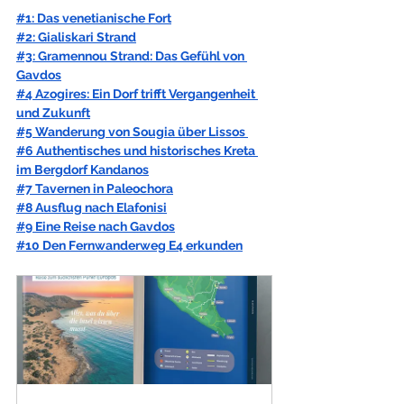
#1: Das venetianische Fort
#2: Gialiskari Strand
#3: Gramennou Strand: Das Gefühl von 
Gavdos
#4 Azogires: Ein Dorf trifft Vergangenheit 
und Zukunft
#5 Wanderung von Sougia über Lissos 
#6 Authentisches und historisches Kreta 
im Bergdorf Kandanos
#7 Tavernen in Paleochora
#8 Ausflug nach Elafonisi
#9 Eine Reise nach Gavdos
#10 Den Fernwanderweg E4 erkunden