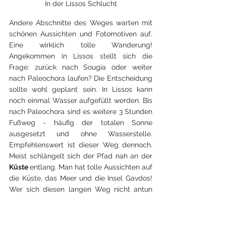
In der Lissos Schlucht
Andere Abschnitte des Weges warten mit 
schönen Aussichten und Fotomotiven auf. 
Eine wirklich tolle Wanderung! 
Angekommen in Lissos stellt sich die 
Frage: zurück nach Sougia oder weiter 
nach Paleochora laufen? Die Entscheidung 
sollte wohl geplant sein. In Lissos kann 
noch einmal Wasser aufgefüllt werden. Bis 
nach Paleochora sind es weitere 3 Stunden 
Fußweg - häufig der totalen Sonne 
ausgesetzt und ohne Wasserstelle. 
Empfehlenswert ist dieser Weg dennoch. 
Meist schlängelt sich der Pfad nah an der 
Küste 
entlang. Man hat tolle Aussichten auf 
die Küste, das Meer und die Insel Gavdos! 
Wer sich diesen langen Weg nicht antun 
möchte, kann zurück nach Sougia - einen 
Kaffee oder ein Bier genießen und die 
Nachmittagsfähre zurück nach Paleochora 