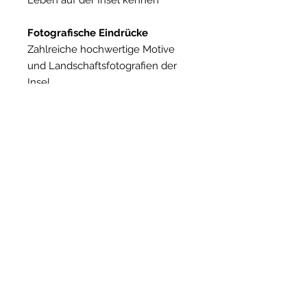
Leben auf der Insel kennen
Fotografische Eindrücke
Zahlreiche hochwertige Motive
und Landschaftsfotografien der
Insel.
Gut vorbereitet reisen
Alles zur An- und Abreise,
Fortbewegung auf der Insel,
Busverbindungen,
Autovermietung und mehr.
Die knapp 30 km² kleine
griechische Insel Gavdos zählt
gerade einmal 100 permanente
Einwohner und bildet den letzten
europäischen Vorposten – 200
Kilometer vor der Küste Libyens