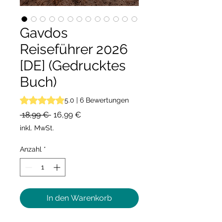
Gavdos
Reiseführer 2026
[DE] (Gedrucktes
Buch)
Das Rating beträgt 5.0 von fünf Sternen, basierend auf 6
5.0 | 6 Bewertungen
Standardpreis
Sale-
 18,99 € 
16,99 €
Preis
inkl. MwSt.
Anzahl
*
In den Warenkorb