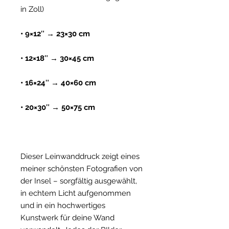
in Zoll)
• 9×12″ → 23×30 cm
• 12×18″ → 30×45 cm
• 16×24″ → 40×60 cm
• 20×30″ → 50×75 cm
Dieser Leinwanddruck zeigt eines
meiner schönsten Fotografien von
der Insel – sorgfältig ausgewählt,
in echtem Licht aufgenommen
und in ein hochwertiges
Kunstwerk für deine Wand