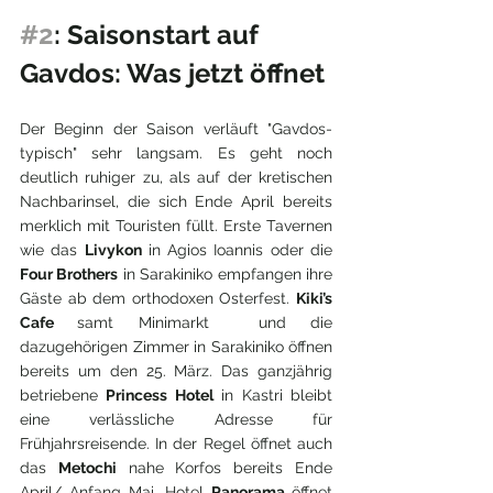
#2
: Saisonstart auf 
Gavdos: Was jetzt öffnet
Der Beginn der Saison verläuft "Gavdos-
typisch" sehr langsam. Es geht noch 
deutlich ruhiger zu, als auf der kretischen 
Nachbarinsel, die sich Ende April bereits 
merklich mit Touristen füllt. Erste Tavernen 
wie das 
Livykon
 in Agios Ioannis oder die 
Four Brothers
 in Sarakiniko empfangen ihre 
Gäste ab dem orthodoxen Osterfest. 
Kiki’s 
Cafe 
samt Minimarkt  und die 
dazugehörigen Zimmer in Sarakiniko öffnen 
bereits um den 25. März. Das ganzjährig 
betriebene 
Princess Hotel
 in Kastri bleibt 
eine verlässliche Adresse für 
Frühjahrsreisende. In der Regel öffnet auch 
das 
Metochi
 nahe Korfos bereits Ende 
April/ Anfang Mai. Hotel 
Panorama 
öffnet 