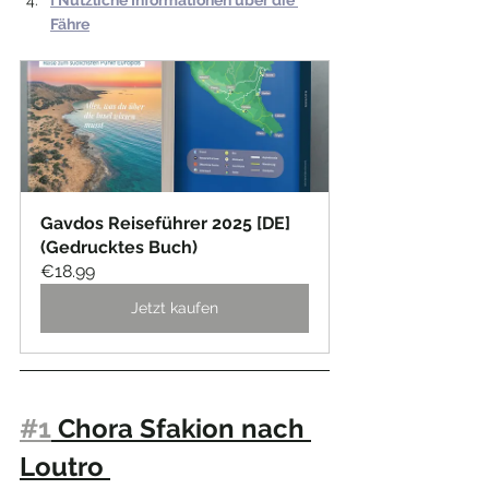
ℹ️ 
Nützliche Informationen über die 
Fähre
Gavdos Reiseführer 2025 [DE] 
(Gedrucktes Buch)
€18.99
Jetzt kaufen
#1
 Chora Sfakion nach 
Loutro 