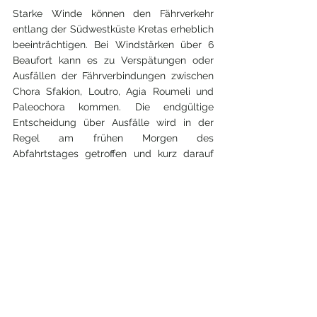
Starke Winde können den Fährverkehr 
entlang der Südwestküste Kretas erheblich 
beeinträchtigen. Bei Windstärken über 6 
Beaufort kann es zu Verspätungen oder 
Ausfällen der Fährverbindungen zwischen 
Chora Sfakion, Loutro, Agia Roumeli und 
Paleochora kommen. Die endgültige 
Entscheidung über Ausfälle wird in der 
Regel am frühen Morgen des 
Abfahrtstages getroffen und kurz darauf 
bekannt gegeben. Die zuverlässigsten und 
aktuellsten Informationen findest du immer 
auf der offiziellen Website oder in den 
sozialen Medien von 
Anendyk
.