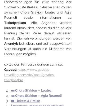
Fährverbindungen für 2026 entlang der 
Südwestküste Kretas, inklusive aller Routen 
zwischen Chora Sfakion, Loutro und Agia 
Roumeli sowie Informationen zu 
Ticketpreisen
. Alle Angaben werden 
laufend aktualisiert, sodass du dich bei der 
Planung deiner Reise darauf verlassen 
kannst. Die Fährverbindungen werden von 
Anendyk 
betrieben, und auf ausgewählten 
Verbindungen ist auch die Mitnahme von 
Fahrzeugen möglich.
👉 Zu den Fährverbindungen zur Insel 
Gavdos
: 
https://www.gavdos-
travelling.com/de/post/gavdos-
f%C3%A4hre
🛥️ 
Chora Sfakion 
⇔
Loutro 
🛥️ Chora Sfakion 
⇔
Agia Roumeli 
🎟️ Tickets & 
Preise