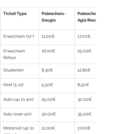
Ticket Type
Paleochora - 
Paleochora - 
Sougia
Agia Roumeli
Erwachsen (12+)
11,00€
17,00€
Erwachsen 
16,00€
25,00€
Retour
Studenten
8,30€
12,80€
Kind (5-12)
5,50€
8,50€
Auto (up to 4m)
25,00€
30,00€
Auto (over 4m)
30,00€
35,00€
Motorrad (up to 
12,00€
17,00€